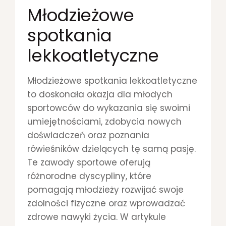
Y
Młodzieżowe
J
spotkania
N
Y
lekkoatletyczne
R
E
K
Młodzieżowe spotkania lekkoatletyczne
O
R
to doskonała okazja dla młodych
D
sportowców do wykazania się swoimi
Z
umiejętnościami, zdobycia nowych
I
doświadczeń oraz poznania
S
T
rówieśników dzielących tę samą pasję.
A
Te zawody sportowe oferują
B
różnorodne dyscypliny, które
I
E
pomagają młodzieży rozwijać swoje
G
zdolności fizyczne oraz wprowadzać
U
zdrowe nawyki życia. W artykule
N