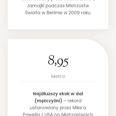
Jamajki podczas Mistrzostw
Świata w Berlinie w 2009 roku.
8,95
8
.
9
5
Metra
Najdłuższy skok w dal
(mężczyźni)
– rekord
ustanowiony przez Mike’a
Powella z USA na Mistrzostwach