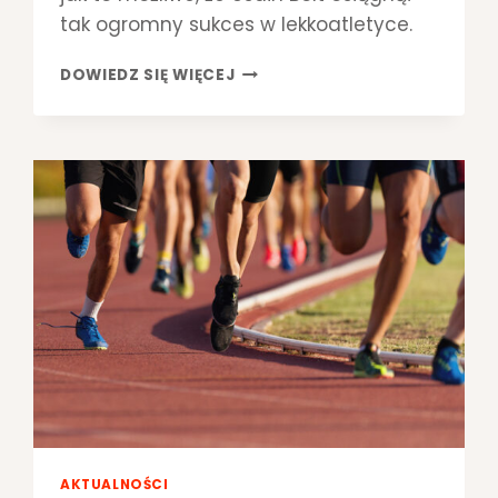
tak ogromny sukces w lekkoatletyce.
U
DOWIEDZ SIĘ WIĘCEJ
S
A
I
N
B
O
L
T
–
B
E
Z
A
P
E
L
A
AKTUALNOŚCI
C