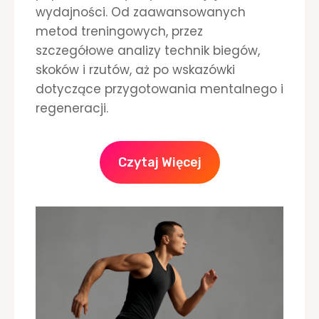
W
wydajności. Od zaawansowanych
Y
metod treningowych, przez
D
A
szczegółowe analizy technik biegów,
R
skoków i rzutów, aż po wskazówki
Z
dotyczące przygotowania mentalnego i
E
regeneracji.
N
I
A
,
Czytaj Więcej
I
N
F
O
R
M
A
C
J
E