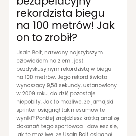
bezapelacyjny
E
rekordzista biegu
Ż
N
na 100 metrów! Jak
I
E
on to zrobił?
T
R
E
Usain Bolt, nazwany najszybszym
N
człowiekiem na ziemi, jest
I
N
bezdyskusyjnym rekordzistą w biegu
G
na 100 metrów. Jego rekord świata
O
wynoszący 9,58 sekundy, ustanowiony
W
w 2009 roku, do dziś pozostaje
E
2
niepobity. Jak to możliwe, że jamajski
0
sprinter osiągnął tak niesamowite
2
wyniki? Poniżej znajdziesz krótką analizę
4
dokonań tego sportowca i dowiesz się,
jak to możliwe, że Usain Bolt osiągnął