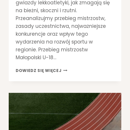
gwiazdy lekkoatletyki, jak zmagają się
E
na bieżni, skoczni i rzutni.
T
Y
Przeanalizujmy przebieg mistrzostw,
C
zasady uczestnictwa, najważniejsze
Z
konkurencje oraz wpływ tego
N
wydarzenia na rozwój sportu w
Y
C
regionie. Przebieg mistrzostw
H
Małopolski U-18…
M
DOWIEDZ SIĘ WIĘCEJ
I
S
T
R
Z
O
S
T
W