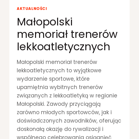
N
I
AKTUALNOŚCI
I
Ł
A
Małopolski
?
L
memoriał trenerów
E
K
lekkoatletycznych
K
O
A
Małopolski memoriał trenerów
T
L
lekkoatletycznych to wyjątkowe
E
wydarzenie sportowe, które
T
upamiętnia wybitnych trenerów
Y
związanych z lekkoatletyką w regionie
C
Z
Małopolski. Zawody przyciągają
N
zarówno młodych sportowców, jak i
E
doświadczonych zawodników, oferując
doskonałą okazję do rywalizacji i
wspólnego celebrowania osiągnięć