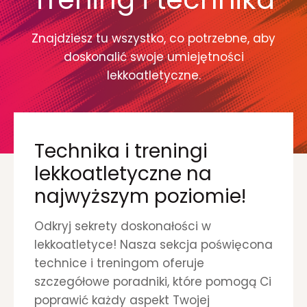
O
R
Znajdziesz tu wszystko, co potrzebne, aby
I
A
doskonalić swoje umiejętności
Ł
lekkoatletyczne.
S
Z
K
L
A
Technika i treningi
R
C
lekkoatletyczne na
Z
najwyższym poziomie!
Y
K
A
Odkryj sekrety doskonałości w
–
lekkoatletyce! Nasza sekcja poświęcona
O
technice i treningom oferuje
P
szczegółowe poradniki, które pomogą Ci
I
S
poprawić każdy aspekt Twojej