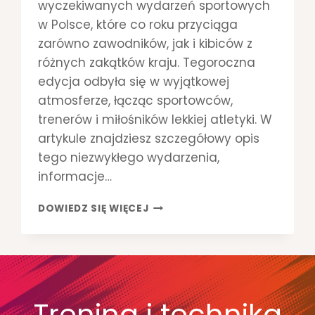
wyczekiwanych wydarzeń sportowych
T
w Polsce, które co roku przyciąga
L
E
zarówno zawodników, jak i kibiców z
T
różnych zakątków kraju. Tegoroczna
Y
edycja odbyła się w wyjątkowej
C
E
atmosferze, łącząc sportowców,
trenerów i miłośników lekkiej atletyki. W
artykule znajdziesz szczegółowy opis
tego niezwykłego wydarzenia,
informacje…
P
DOWIEDZ SIĘ WIĘCEJ
I
Ą
T
Y
M
E
Trening i technika
M