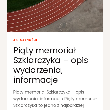
A
M
A
Ł
O
P
O
L
AKTUALNOŚCI
S
K
Piąty memoriał
I
Szklarczyka – opis
U
-
wydarzenia,
1
8
informacje
W
L
E
Piąty memoriał Szklarczyka – opis
K
K
wydarzenia, informacje Piąty memoriał
O
Szklarczyka to jedno z najbardziej
A