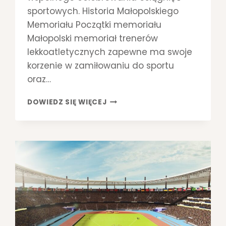
sportowych. Historia Małopolskiego
Memoriału Początki memoriału
Małopolski memoriał trenerów
lekkoatletycznych zapewne ma swoje
korzenie w zamiłowaniu do sportu
oraz…
M
DOWIEDZ SIĘ WIĘCEJ
A
Ł
O
P
O
L
S
K
I
M
E