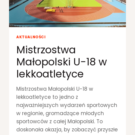
M
O
R
I
A
Ł
AKTUALNOŚCI
T
R
Mistrzostwa
E
Małopolski U-18 w
N
E
lekkoatletyce
R
Ó
W
Mistrzostwa Małopolski U-18 w
L
E
lekkoatletyce to jedno z
K
najważniejszych wydarzeń sportowych
K
w regionie, gromadzące młodych
O
sportowców z całej Małopolski. To
A
T
doskonała okazja, by zobaczyć przyszłe
L